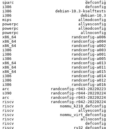
sparc                               defconfig

i386                                defconfig

i386                   debian-10.3-kselftests

i386                              debian-10.3

mips                             allmodconfig

powerpc                          allyesconfig

powerpc                          allmodconfig

powerpc                           allnoconfig

x86_64                        randconfig-a006

x86_64                        randconfig-a004

x86_64                        randconfig-a002

i386                          randconfig-a003

i386                          randconfig-a001

i386                          randconfig-a005

x86_64                        randconfig-a013

x86_64                        randconfig-a011

x86_64                        randconfig-a015

i386                          randconfig-a014

i386                          randconfig-a012

i386                          randconfig-a016

arc                  randconfig-r043-20220223

s390                 randconfig-r044-20220224

arc                  randconfig-r043-20220224

riscv                randconfig-r042-20220224

riscv                    nommu_k210_defconfig

riscv                            allyesconfig

riscv                    nommu_virt_defconfig

riscv                             allnoconfig

riscv                               defconfig

riscv                          rv32_defconfig
