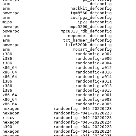
arm                                 defconfig

arm                         hackkit_defconfig

powerpc                     tqm8560_defconfig

arm                         socfpga_defconfig

mips                           ip22_defconfig

powerpc                     mpc5200_defconfig

powerpc                 mpc8313_rdb_defconfig

arm                        neponset_defconfig

arm                      tct_hammer_defconfig

powerpc                   lite5200b_defconfig

arm                          moxart_defconfig

i386                          randconfig-a002

i386                          randconfig-a006

i386                          randconfig-a004

x86_64                        randconfig-a012

x86_64                        randconfig-a016

x86_64                        randconfig-a014

i386                          randconfig-a011

i386                          randconfig-a013

i386                          randconfig-a015

x86_64                        randconfig-a001

x86_64                        randconfig-a003

x86_64                        randconfig-a005

hexagon              randconfig-r045-20220223

hexagon              randconfig-r041-20220223

riscv                randconfig-r042-20220223

hexagon              randconfig-r045-20220224

s390                 randconfig-r044-20220223

hexagon              randconfig-r041-20220224

hexagon              randconfig-r045-20220225
