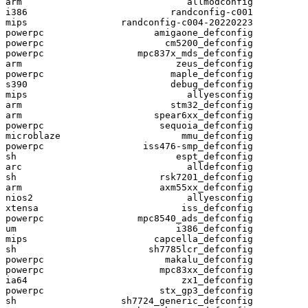
arm                              allmodconfig

i386                          randconfig-c001

mips                 randconfig-c004-20220223

powerpc                    amigaone_defconfig

powerpc                      cm5200_defconfig

powerpc                 mpc837x_mds_defconfig

arm                            zeus_defconfig

powerpc                       maple_defconfig

s390                          debug_defconfig

mips                             allyesconfig

arm                           stm32_defconfig

arm                        spear6xx_defconfig

powerpc                     sequoia_defconfig

microblaze                      mmu_defconfig

powerpc                  iss476-smp_defconfig

sh                             espt_defconfig

arc                              alldefconfig

sh                          rsk7201_defconfig

arm                         axm55xx_defconfig

nios2                            allyesconfig

xtensa                          iss_defconfig

powerpc                 mpc8540_ads_defconfig

um                             i386_defconfig

mips                       capcella_defconfig

sh                        sh7785lcr_defconfig

powerpc                      makalu_defconfig

powerpc                     mpc83xx_defconfig

ia64                            zx1_defconfig

powerpc                     stx_gp3_defconfig

sh                   sh7724_generic_defconfig
