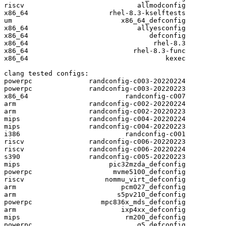
riscv                            allmodconfig

x86_64                    rhel-8.3-kselftests

um                           x86_64_defconfig

x86_64                           allyesconfig

x86_64                              defconfig

x86_64                               rhel-8.3

x86_64                          rhel-8.3-func

x86_64                                  kexec

clang tested configs:

powerpc              randconfig-c003-20220224

powerpc              randconfig-c003-20220223

x86_64                        randconfig-c007

arm                  randconfig-c002-20220224

arm                  randconfig-c002-20220223

mips                 randconfig-c004-20220224

mips                 randconfig-c004-20220223

i386                          randconfig-c001

riscv                randconfig-c006-20220223

riscv                randconfig-c006-20220224

s390                 randconfig-c005-20220223

mips                      pic32mzda_defconfig

powerpc                    mvme5100_defconfig

riscv                    nommu_virt_defconfig

arm                          pcm027_defconfig

arm                         s5pv210_defconfig

powerpc                 mpc836x_mds_defconfig

arm                          ixp4xx_defconfig

mips                          rm200_defconfig

powerpc                          g5_defconfig
