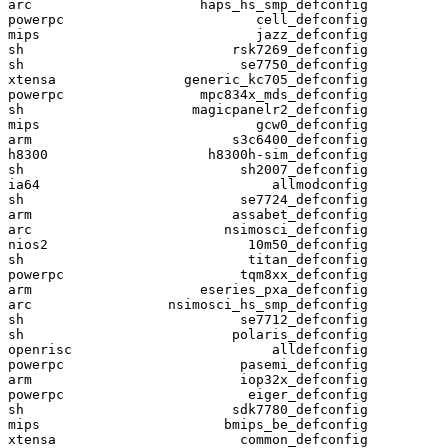
arc                     haps_hs_smp_defconfig

powerpc                        cell_defconfig

mips                           jazz_defconfig

sh                          rsk7269_defconfig

sh                           se7750_defconfig

xtensa                generic_kc705_defconfig

powerpc                 mpc834x_mds_defconfig

sh                     magicpanelr2_defconfig

mips                           gcw0_defconfig

arm                         s3c6400_defconfig

h8300                    h8300h-sim_defconfig

sh                           sh2007_defconfig

ia64                             allmodconfig

sh                           se7724_defconfig

arm                         assabet_defconfig

arc                        nsimosci_defconfig

nios2                         10m50_defconfig

sh                            titan_defconfig

powerpc                      tqm8xx_defconfig

arm                     eseries_pxa_defconfig

arc                 nsimosci_hs_smp_defconfig

sh                           se7712_defconfig

sh                          polaris_defconfig

openrisc                         alldefconfig

powerpc                      pasemi_defconfig

arm                          iop32x_defconfig

powerpc                       eiger_defconfig

sh                          sdk7780_defconfig

mips                       bmips_be_defconfig

xtensa                       common_defconfig
