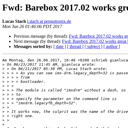
Fwd: Barebox 2017.02 works grea
Lucas Stach
l.stach at pengutronix.de
Mon Jun 26 01:46:06 PDT 2017
Previous message (by thread):
Fwd: Barebox 2017.02 works grea
Next message (by thread):
Fwd: Barebox 2017.02 works great bu
Messages sorted by:
[ date ]
[ thread ]
[ subject ]
[ author ]
Am Montag, den 26.06.2017, 10:40 +0200 schrieb gianluca
>
>
>
>
>
>
>
>
>
>
>
>
>
>
>