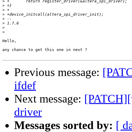
>
>
>
>
>
>
>
>
Hello,

any chance to get this one in next ?

Previous message:
[PATC
ifdef
Next message:
[PATCH][v
driver
Messages sorted by:
[ d