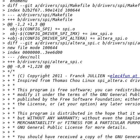
>
>
>
>
>
>
>
>
>
>
>
>
>
>
>
>
>
 + * (C) Copyright 2011 - Franck JULLIEN <
elec4fun at 
>
>
>
>
>
>
>
>
>
>
>
>
>