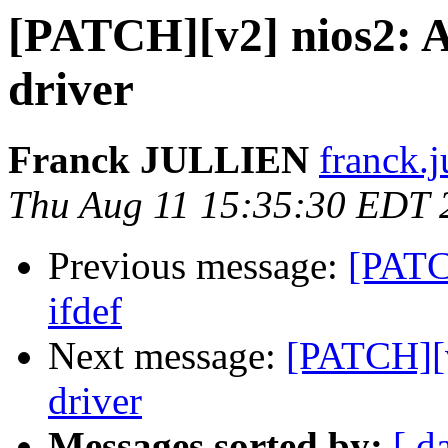
[PATCH][v2] nios2: A
driver
Franck JULLIEN
franck.j
Thu Aug 11 15:35:30 EDT 
Previous message:
[PATC
ifdef
Next message:
[PATCH][v
driver
Messages sorted by:
[ d