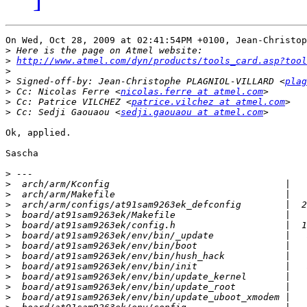
On Wed, Oct 28, 2009 at 02:41:54PM +0100, Jean-Christop
>
>
http://www.atmel.com/dyn/products/tools_card.asp?tool
>
>
 Signed-off-by: Jean-Christophe PLAGNIOL-VILLARD <
plag
>
 Cc: Nicolas Ferre <
nicolas.ferre at atmel.com
>
 Cc: Patrice VILCHEZ <
patrice.vilchez at atmel.com
>
 Cc: Sedji Gaouaou <
sedji.gaouaou at atmel.com
Ok, applied.

Sascha

>
>
>
>
>
>
>
>
>
>
>
>
>