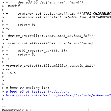
>
>
>
>
>
>
>
>
>
>
>
>
>
>
>
>
>
>
>
>
>
>
>
>
>
u-boot-v2 at lists.infradead.org
>
http://lists.infradead.org/mailman/listinfo/u-boot-v2
>
-- 

Pengutronix e.K.                           |           