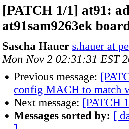
[PATCH 1/1] at91: ad
at91sam9263ek board
Sascha Hauer
s.hauer at p
Mon Nov 2 02:31:31 EST 
Previous message:
[PATC
config MACH to match w
Next message:
[PATCH 1/
Messages sorted by:
[ d
]